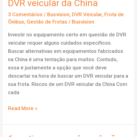
DVR veicular da China
integração
3 Comentários
/
Busvision
,
DVR Veicular
,
Frota de
telemetria
Ônibus
,
Gestão de Frotas
/
Busvision
e
câmera
Investir no equipamento certo em questão de DVR
veicular requer alguns cuidados específicos.
Buscar alternativas em equipamentos fabricados
na China é uma tentação para muitos. Contudo,
essa é justamente a opção que você deve
descartar na hora de buscar um DVR veicular para a
sua frota. Riscos de um DVR veicular da China Com
cada
5
Read More »
motivos
pelos
quais