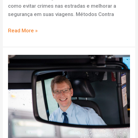
como evitar crimes nas estradas e melhorar a
segurança em suas viagens. Métodos Contra
Segurança
Read More »
nas
Estradas:
Estratégias
Contra
Crimes