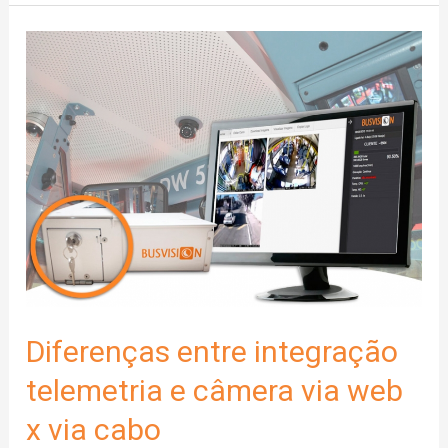
motoristas
com
foco
na
segurança
e
economia
Diferenças entre integração
telemetria e câmera via web
x via cabo