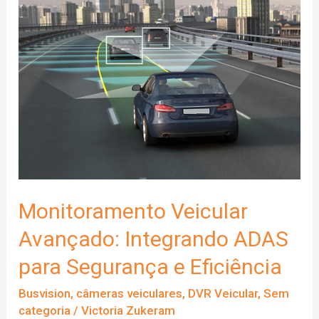
Monitoramento Veicular
Avançado: Integrando ADAS
para Segurança e Eficiência
Busvision
,
câmeras veiculares
,
DVR Veicular
,
Sem
categoria
/
Victoria Zukeram