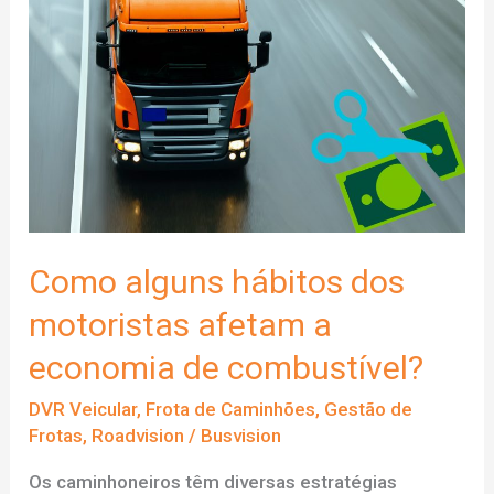
para
frota
de
ônibus:
as
maiores
inovações
do
mercado
Como alguns hábitos dos
motoristas afetam a
economia de combustível?
DVR Veicular
,
Frota de Caminhões
,
Gestão de
Frotas
,
Roadvision
/
Busvision
Os caminhoneiros têm diversas estratégias