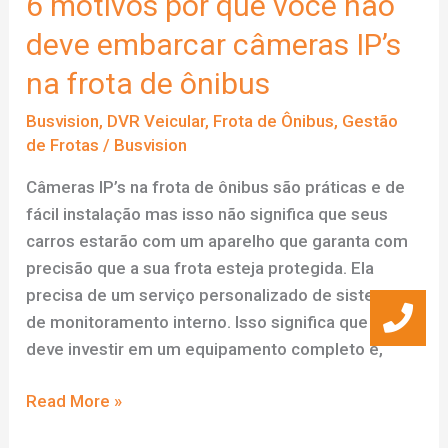
6 motivos por quê você não
você
deve embarcar câmeras IP’s
deve
esquecer
na frota de ônibus
fornecedores
Busvision
,
DVR Veicular
,
Frota de Ônibus
,
Gestão
DVR
de Frotas
/
Busvision
veicular
da
Câmeras IP’s na frota de ônibus são práticas e de
China
fácil instalação mas isso não significa que seus
carros estarão com um aparelho que garanta com
precisão que a sua frota esteja protegida. Ela
precisa de um serviço personalizado de sistema
de monitoramento interno. Isso significa que você
deve investir em um equipamento completo e,
6
Read More »
motivos