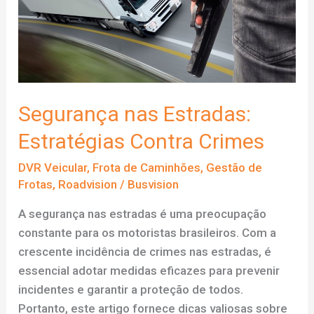
de
combustível?
Segurança nas Estradas:
Estratégias Contra Crimes
DVR Veicular
,
Frota de Caminhões
,
Gestão de
Frotas
,
Roadvision
/
Busvision
A segurança nas estradas é uma preocupação
constante para os motoristas brasileiros. Com a
crescente incidência de crimes nas estradas, é
essencial adotar medidas eficazes para prevenir
incidentes e garantir a proteção de todos.
Portanto, este artigo fornece dicas valiosas sobre