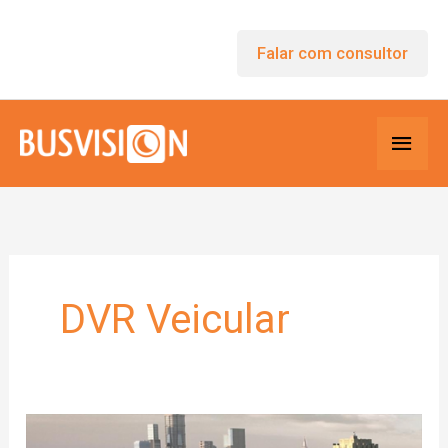
Ir
para
Falar com consultor
o
conteúdo
Men
princ
DVR Veicular