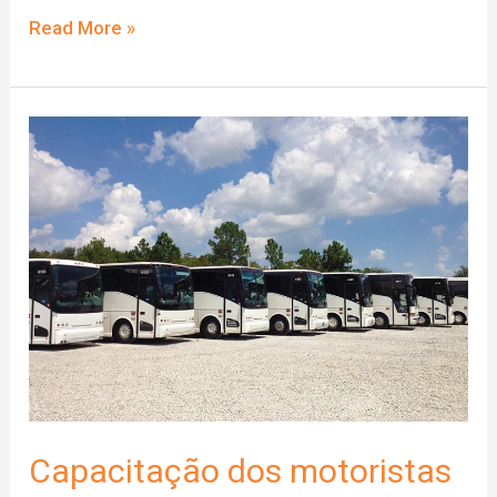
Por
Read More »
que
monitorar
o
comportamento
dos
motoristas
nas
estradas?
Capacitação dos motoristas