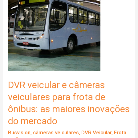
Segurança
e
Eficiência
DVR veicular e câmeras
veiculares para frota de
ônibus: as maiores inovações
do mercado
Busvision
,
câmeras veiculares
,
DVR Veicular
,
Frota