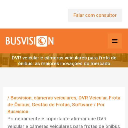
Ir
para
Falar com consultor
o
conteúdo
Men
princ
DVR veicular e câmeras veiculares para frota de
ônibus: as maiores inovações do mercado
/
Busvision
,
câmeras veiculares
,
DVR Veicular
,
Frota
de Ônibus
,
Gestão de Frotas
,
Software
/ Por
Busvision
Primeiramente é importante afirmar que DVR
veicular e câmeras veiculares para frotas de ônibus