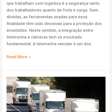
que trabalham com logística é a segurança tanto
dos trabalhadores quanto da frota e carga. Sem
dúvidas, as ferramentas usadas para essa
finalidade têm sido decisivas para a proteção dos
envolvidos. Neste sentido, a integração entre
telemetria e câmeras tem se mostrado
fundamental. A telemetria veicular é um dos
Integração
Read More »
entre
telemetria
e
câmeras:
10
motivos
para
investir