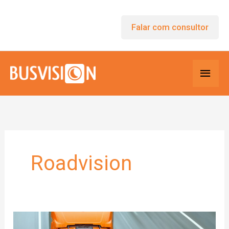
Ir
para
Falar com consultor
o
conteúdo
Men
princ
Roadvision