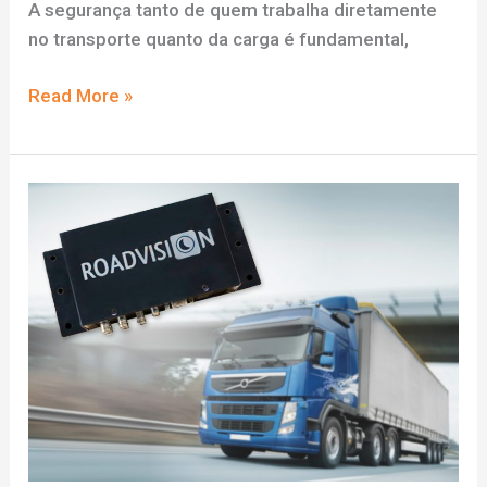
A segurança tanto de quem trabalha diretamente
no transporte quanto da carga é fundamental,
DVR
Read More »
para
a
frota
de
caminhão,
como
escolher
o
melhor
equipamento