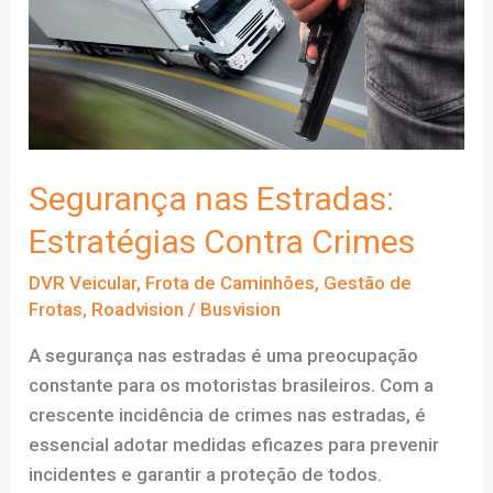
economia
de
combustível?
Segurança nas Estradas:
Estratégias Contra Crimes
DVR Veicular
,
Frota de Caminhões
,
Gestão de
Frotas
,
Roadvision
/
Busvision
A segurança nas estradas é uma preocupação
constante para os motoristas brasileiros. Com a
crescente incidência de crimes nas estradas, é
essencial adotar medidas eficazes para prevenir
incidentes e garantir a proteção de todos.