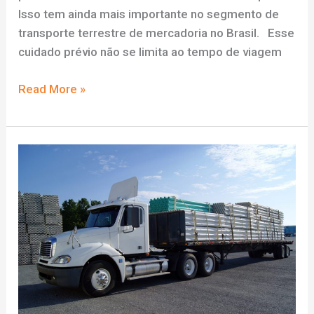
Isso tem ainda mais importante no segmento de
transporte terrestre de mercadoria no Brasil. Esse
cuidado prévio não se limita ao tempo de viagem
DVR
Read More »
para
frota
de
caminhões:
as
maiores
inovações
do
mercado