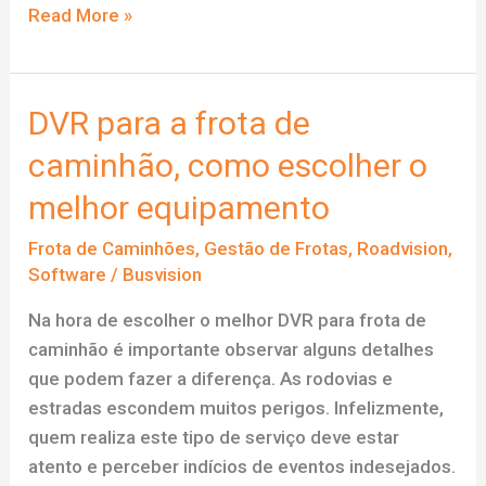
O
Read More »
checklist
definitivo
de
DVR para a frota de
DVR
caminhão, como escolher o
para
caminhões
melhor equipamento
Frota de Caminhões
,
Gestão de Frotas
,
Roadvision
,
Software
/
Busvision
Na hora de escolher o melhor DVR para frota de
caminhão é importante observar alguns detalhes
que podem fazer a diferença. As rodovias e
estradas escondem muitos perigos. Infelizmente,
quem realiza este tipo de serviço deve estar
atento e perceber indícios de eventos indesejados.