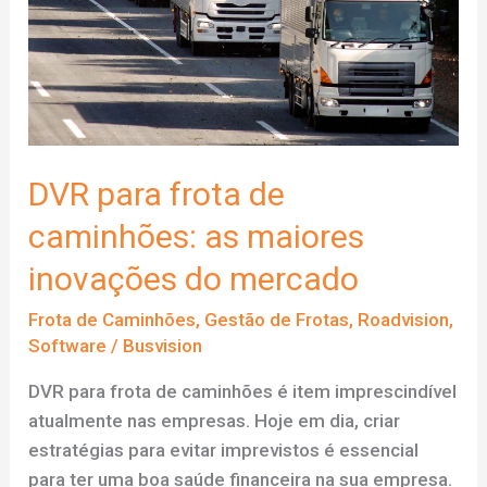
DVR para frota de
caminhões: as maiores
inovações do mercado
Frota de Caminhões
,
Gestão de Frotas
,
Roadvision
,
Software
/
Busvision
DVR para frota de caminhões é item imprescindível
atualmente nas empresas. Hoje em dia, criar
estratégias para evitar imprevistos é essencial
para ter uma boa saúde financeira na sua empresa.