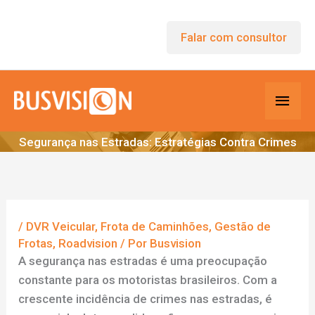
Ir
para
Falar com consultor
o
conteúdo
Men
princ
Segurança nas Estradas: Estratégias Contra Crimes
/
DVR Veicular
,
Frota de Caminhões
,
Gestão de
Frotas
,
Roadvision
/ Por
Busvision
A segurança nas estradas é uma preocupação
constante para os motoristas brasileiros. Com a
crescente incidência de crimes nas estradas, é