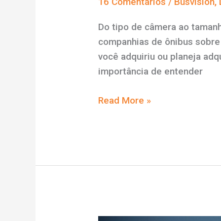
16 Comentários
/
Busvision
,
Do tipo de câmera ao tamanh
companhias de ônibus sobre 
você adquiriu ou planeja adq
importância de entender
Dúvidas
Read More »
frequentes
sobre
DVR
e
câmera
de
ônibus
Busvision