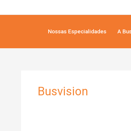
Ir
para
o
conteúdo
Nossas Especialidades
A Bus
Busvision