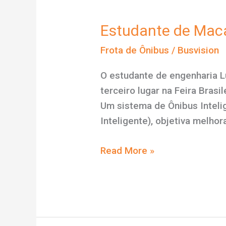
sua
empresa
Estudante de Maca
de
Frota de Ônibus
/
Busvision
transportes
O estudante de engenharia L
terceiro lugar na Feira Bras
Um sistema de Ônibus Inteli
Inteligente), objetiva melhor
Estudante
Read More »
de
Macaé
desenvolve
sistema
de