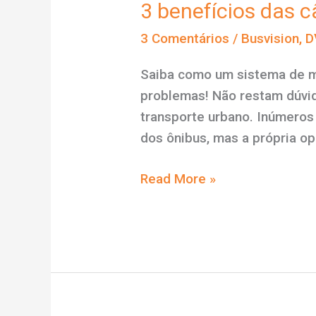
3 benefícios das 
3 Comentários
/
Busvision
,
D
Saiba como um sistema de m
problemas! Não restam dúvid
transporte urbano. Inúmero
dos ônibus, mas a própria o
3
Read More »
benefícios
das
câmeras
de
ônibus
para