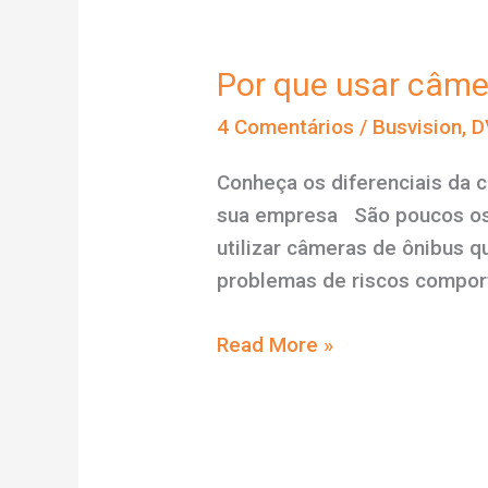
Por que usar câme
4 Comentários
/
Busvision
,
D
Conheça os diferenciais da 
sua empresa São poucos os 
utilizar câmeras de ônibus 
problemas de riscos comport
Por
Read More »
que
usar
câmeras
com