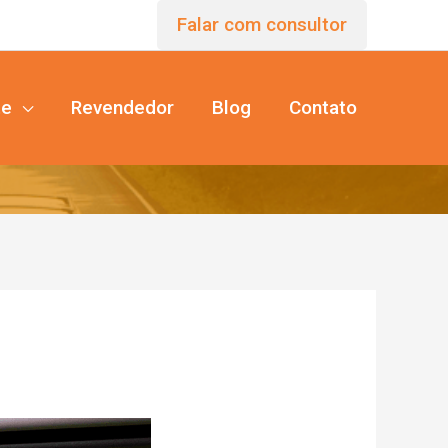
Falar com consultor
te
Revendedor
Blog
Contato