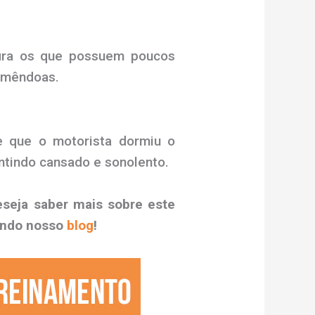
efira os que possuem poucos
amêndoas.
de que o motorista dormiu o
entindo cansado e sonolento.
eseja saber mais sobre este
hando nosso
blog
!