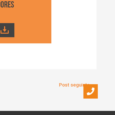
Post seguinte
→