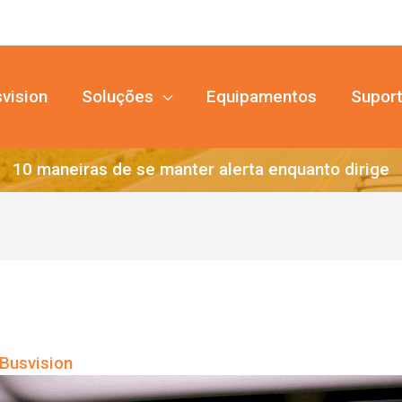
vision
Soluções
Equipamentos
Supor
10 maneiras de se manter alerta enquanto dirige
Busvision