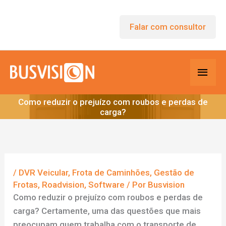
Ir
para
Falar com consultor
o
conteúdo
Men
princ
Como reduzir o prejuízo com roubos e perdas de
carga?
/
DVR Veicular
,
Frota de Caminhões
,
Gestão de
Frotas
,
Roadvision
,
Software
/ Por
Busvision
Como reduzir o prejuízo com roubos e perdas de
carga? Certamente, uma das questões que mais
preocupam quem trabalha com o transporte de