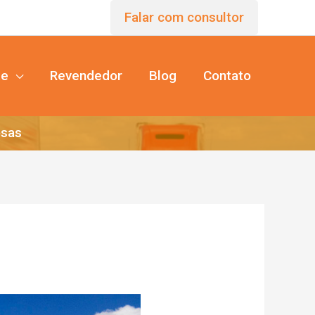
Falar com consultor
te
Revendedor
Blog
Contato
osas