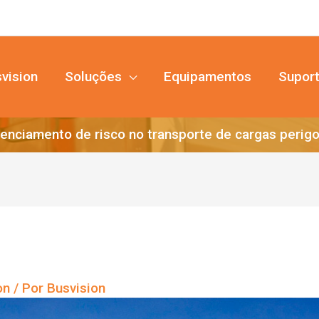
vision
Soluções
Equipamentos
Supor
enciamento de risco no transporte de cargas perig
on
/ Por
Busvision