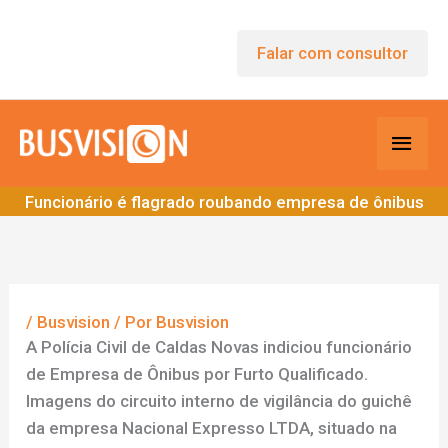
Ir
para
Falar com consultor
o
conteúdo
Men
princ
Funcionário é flagrado roubando empresa de ônibus
/
Busvision
/ Por
Busvision
A Polícia Civil de Caldas Novas indiciou funcionário
de Empresa de Ônibus por Furto Qualificado.
Imagens do circuito interno de vigilância do guichê
da empresa Nacional Expresso LTDA, situado na